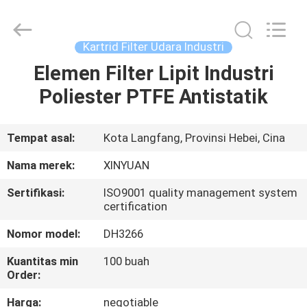
Gu'an
Xinyuan
filter
manufacturing
Co.,
Kartrid Filter Udara Industri
Ltd.
All
Rights
Elemen Filter Lipit Industri
RUMAH
Reserved.
Poliester PTFE Antistatik
PRODUK
Tempat asal:
Kota Langfang, Provinsi Hebei, Cina
TENTANG
Nama merek:
XINYUAN
KAMI
Sertifikasi:
ISO9001 quality management system
certification
TUR
Nomor model:
DH3266
PABRIK
Kuantitas min
100 buah
Order:
KONTROL
Harga:
negotiable