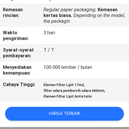
KUALITAS
Kemasan
Regular paper packaging.
Kemasan
rincian:
kertas biasa.
Depending on the model,
HUBUNGI
the packagin
KAMI
Waktu
3 hari
pengiriman:
PERMINTAAN
Syarat-syarat
T / T
pembayaran:
PENAWARAN
Menyediakan
100.000 lembar / bulan
kemampuan:
SITEMAP
Cahaya Tinggi:
,
Elemen Filter Lipit 17m2
,
filter udara pembersih udara 660mm
PRIVACY
Elemen Filter Lipit Antistatis
POLICY
HARGA TERBAIK