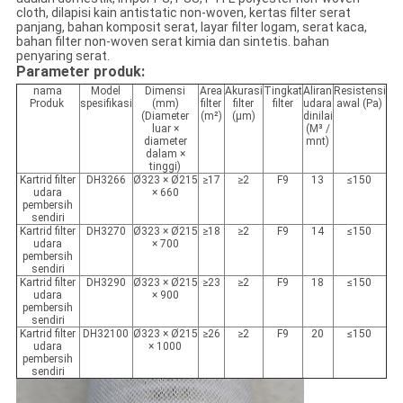
cloth, dilapisi kain antistatic non-woven, kertas filter serat
panjang, bahan komposit serat, layar filter logam, serat kaca,
bahan filter non-woven serat kimia dan sintetis. bahan
penyaring serat.
Parameter produk:
nama
Model
Dimensi
Area
Akurasi
Tingkat
Aliran
Resistensi
Produk
spesifikasi
(mm)
filter
filter
filter
udara
awal (Pa)
(Diameter
(m²)
(μm)
dinilai
luar ×
(M³ /
diameter
mnt)
dalam ×
tinggi)
Kartrid filter
DH3266
Ø323 × Ø215
≥17
≥2
F9
13
≤150
udara
× 660
pembersih
sendiri
Kartrid filter
DH3270
Ø323 × Ø215
≥18
≥2
F9
14
≤150
udara
× 700
pembersih
sendiri
Kartrid filter
DH3290
Ø323 × Ø215
≥23
≥2
F9
18
≤150
udara
× 900
pembersih
sendiri
Kartrid filter
DH32100
Ø323 × Ø215
≥26
≥2
F9
20
≤150
udara
× 1000
pembersih
sendiri