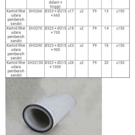
dalam ×
tinggi)
Kartrid filter
DH3266
Ø323 × Ø215
≥17
≥2
F9
13
≤150
udara
× 660
pembersih
sendiri
Kartrid filter
DH3270
Ø323 × Ø215
≥18
≥2
F9
14
≤150
udara
× 700
pembersih
sendiri
Kartrid filter
DH3290
Ø323 × Ø215
≥23
≥2
F9
18
≤150
udara
× 900
pembersih
sendiri
Kartrid filter
DH32100
Ø323 × Ø215
≥26
≥2
F9
20
≤150
udara
× 1000
pembersih
sendiri