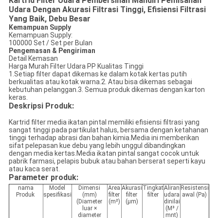
Kartrid Filter Udara Pembersihan Mandiri Pemisahan
Udara Dengan Akurasi Filtrasi Tinggi, Efisiensi Filtrasi
Yang Baik, Debu Besar
Kemampuan Supply
Kemampuan Supply:
100000 Set / Set per Bulan
Pengemasan & Pengiriman
Detail Kemasan
Harga Murah Filter Udara PP Kualitas Tinggi
1.Setiap filter dapat dikemas ke dalam kotak kertas putih
berkualitas atau kotak warna.2. Atau bisa dikemas sebagai
kebutuhan pelanggan.3. Semua produk dikemas dengan karton
keras.
Deskripsi Produk:
Kartrid filter media ikatan pintal memiliki efisiensi filtrasi yang
sangat tinggi pada partikulat halus, bersama dengan ketahanan
tinggi terhadap abrasi dan bahan kimia.Media ini memberikan
sifat pelepasan kue debu yang lebih unggul dibandingkan
dengan media kertas.Media ikatan pintal sangat cocok untuk
pabrik farmasi, pelapis bubuk atau bahan berserat seperti kayu
atau kaca serat.
Parameter produk:
nama
Model
Dimensi
Area
Akurasi
Tingkat
Aliran
Resistensi
Produk
spesifikasi
(mm)
filter
filter
filter
udara
awal (Pa)
(Diameter
(m²)
(μm)
dinilai
luar ×
(M³ /
diameter
mnt)