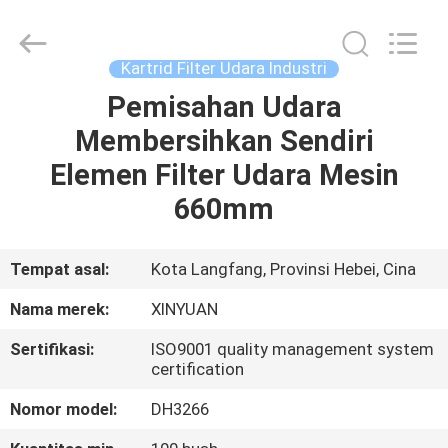
Gu'an
Xinyuan
filter
manufacturing
Co.,
Kartrid Filter Udara Industri
Ltd.
All
Rights
Pemisahan Udara
RUMAH
Reserved.
Membersihkan Sendiri
PRODUK
Elemen Filter Udara Mesin
660mm
TENTANG
KAMI
Tempat asal:
Kota Langfang, Provinsi Hebei, Cina
Nama merek:
XINYUAN
TUR
Sertifikasi:
ISO9001 quality management system
PABRIK
certification
Nomor model:
DH3266
KONTROL