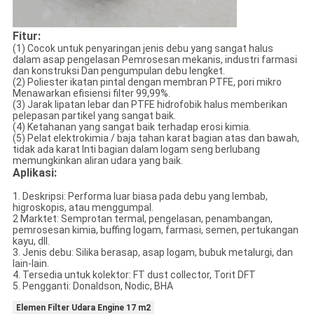
Fitur:
(1) Cocok untuk penyaringan jenis debu yang sangat halus
dalam asap pengelasan Pemrosesan mekanis, industri farmasi
dan konstruksi Dan pengumpulan debu lengket.
(2) Poliester ikatan pintal dengan membran PTFE, pori mikro
Menawarkan efisiensi filter 99,99%.
(3) Jarak lipatan lebar dan PTFE hidrofobik halus memberikan
pelepasan partikel yang sangat baik.
(4) Ketahanan yang sangat baik terhadap erosi kimia.
(5) Pelat elektrokimia / baja tahan karat bagian atas dan bawah,
tidak ada karat Inti bagian dalam logam seng berlubang
memungkinkan aliran udara yang baik.
Aplikasi:
1. Deskripsi: Performa luar biasa pada debu yang lembab,
higroskopis, atau menggumpal.
2 Marktet: Semprotan termal, pengelasan, penambangan,
pemrosesan kimia, buffing logam, farmasi, semen, pertukangan
kayu, dll.
3. Jenis debu: Silika berasap, asap logam, bubuk metalurgi, dan
lain-lain.
4. Tersedia untuk kolektor: FT dust collector, Torit DFT
5. Pengganti: Donaldson, Nodic, BHA
Elemen Filter Udara Engine 17 m2