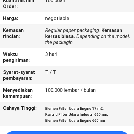
Kuantitas min
100 buah
KUALITAS
Order:
Harga:
negotiable
HUBUNGI
Kemasan
Regular paper packaging.
Kemasan
KAMI
rincian:
kertas biasa.
Depending on the model,
the packagin
PERMINTAAN
Waktu
3 hari
pengiriman:
PENAWARAN
Syarat-syarat
T / T
pembayaran:
SITEMAP
Menyediakan
100.000 lembar / bulan
kemampuan:
PRIVACY
Cahaya Tinggi:
,
Elemen Filter Udara Engine 17 m2
POLICY
,
Kartrid Filter Udara Industri 660mm
Elemen Filter Udara Engine 660mm