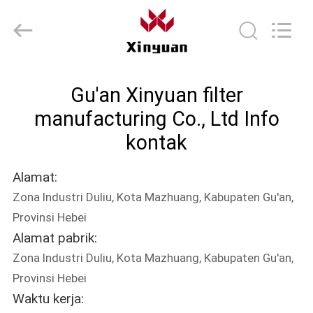
Filter
Udara
Industri
pemasok.
Copyright
©
2021
-
RUMAH
2024
industrialairfiltercartridge.com.
Gu'an Xinyuan filter
All
Rights
Reserved.
PRODUK
manufacturing Co., Ltd Info
kontak
TENTANG
Alamat:
KAMI
Zona Industri Duliu, Kota Mazhuang, Kabupaten Gu'an,
Provinsi Hebei
TUR
Alamat pabrik:
PABRIK
Zona Industri Duliu, Kota Mazhuang, Kabupaten Gu'an,
Provinsi Hebei
KONTROL
Waktu kerja: