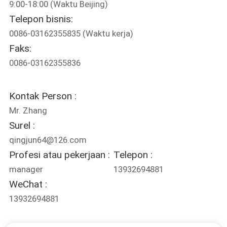
9:00-18:00 (Waktu Beijing)
KUALITAS
Telepon bisnis:
0086-03162355835
(Waktu kerja)
HUBUNGI
Faks:
KAMI
0086-03162355836
PERMINTAAN
Kontak Person :
PENAWARAN
Mr. Zhang
Surel :
qingjun64@126.com
Profesi atau pekerjaan :
Telepon :
manager
13932694881
WeChat :
13932694881